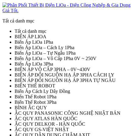
Tất cả danh mục
Tất cả danh mục
BIẾN ÁP LIOA
Biến Áp LiOa 1Pha
Biến Áp LiOa – Cách Ly 1Pha
Biến Áp LiOa – Tự Ngẫu 1Pha
Biến Áp LiOa – Vô Cấp 1Pha 0V ~ 250V
Biến Áp LiOa 3Pha
BIẾN ÁP VÔ CẤP 3PHA – 0V~430V
BIẾN ÁP ĐỔI NGUỒN HẠ ÁP 3PHA CÁCH LY
BIẾN ÁP ĐỔI NGUỒN HẠ ÁP 3PHA TỰ NGẪU
BIẾN THẾ ROBOT
Biến Áp Cách Ly Dây Đồng
Biến Thế Robot 1Pha
Biến Thế Robot 3Pha
BÌNH ẮC QUY
ẮC QUY PANASONIC CÔNG NGHỆ NHẬT BẢN
ẮC QUY ATLAS HÀN QUỐC
ẮC QUY DELKOR - HÀN QUỐC
ẮC QUY GS-VIỆT NHẬT
ẮC QUY DÂN DỤNG CHÂM AXIT