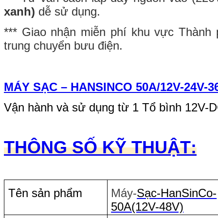
xanh)
dễ sử dụng.
*** Giao nhận miễn phí khu vực Thành 
trung chuyển bưu điện.
MÁY
SẠC – HANSIN
CO
50A/12V-24V-3
Vận hành và sử dụng từ 1 Tổ bình 12V-DC
THÔNG SỐ KỸ THUẬT
:
Tên sản phẩm
Máy-
Sạc
-
HanSinCo-
50A(12V-48V)