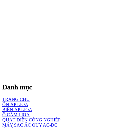
Danh mục
TRANG CHỦ
ỔN ÁP LIOA
BIẾN ÁP LIOA
Ổ CẮM LIOA
QUẠT ĐIỆN CÔNG NGHIỆP
MÁY SẠC ẮC QUY AC-DC