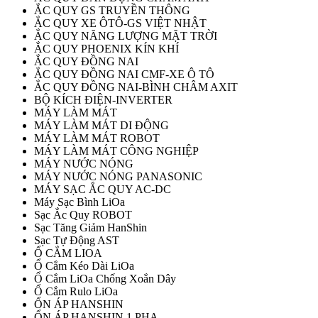
ẮC QUY GS TRUYỀN THÔNG
ẮC QUY XE ÔTÔ-GS VIỆT NHẬT
ẮC QUY NĂNG LƯỢNG MẶT TRỜI
ẮC QUY PHOENIX KÍN KHÍ
ẮC QUY ĐỒNG NAI
ẮC QUY ĐỒNG NAI CMF-XE Ô TÔ
ẮC QUY ĐỒNG NAI-BÌNH CHÂM AXIT
BỘ KÍCH ĐIỆN-INVERTER
MÁY LÀM MÁT
MÁY LÀM MÁT DI ĐỘNG
MÁY LÀM MÁT ROBOT
MÁY LÀM MÁT CÔNG NGHIỆP
MÁY NƯỚC NÓNG
MÁY NƯỚC NÓNG PANASONIC
MÁY SẠC ẮC QUY AC-DC
Máy Sạc Bình LiOa
Sạc Ắc Quy ROBOT
Sạc Tăng Giảm HanShin
Sạc Tự Động AST
Ổ CẮM LIOA
Ổ Cắm Kéo Dài LiOa
Ổ Cắm LiOa Chống Xoắn Dây
Ổ Cắm Rulo LiOa
ỔN ÁP HANSHIN
ỔN ÁP HANSHIN 1 PHA