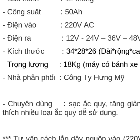
- Công suất : 50Ah
- Điện vào : 220V AC
- Điện ra : 12V - 24V
– 36V – 4
- Kích thước :
34*28*26
(Dài*rộng*c
- Trọng lượng : 18Kg (máy có bánh xe 
- Nhà phân phối :
Công Ty Hưng Mỹ
- Chuyên dùng : sạc ắc quy, tăng giả
thích nhiều loại ắc quy dễ sử dụng.
*** Tư vấn cách lắp dây nguồn vào (22