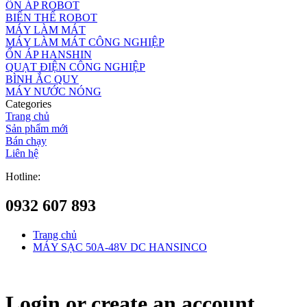
ỔN ÁP ROBOT
BIẾN THẾ ROBOT
MÁY LÀM MÁT
MÁY LÀM MÁT CÔNG NGHIỆP
ỔN ÁP HANSHIN
QUẠT ĐIỆN CÔNG NGHIỆP
BÌNH ẮC QUY
MÁY NƯỚC NÓNG
Categories
Trang chủ
Sản phẩm mới
Bán chạy
Liên hệ
Hotline:
0932 607 893
Trang chủ
MÁY SẠC 50A-48V DC HANSINCO
Login or create an account