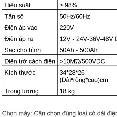
Hiệu suất
≥ 98%
Tần số
50Hz/60Hz
Điện áp vào
220V
Điện áp ra
12V - 24V
-36V-48V
Sạc cho bình
50Ah - 500Ah
Điện trở cách điện
>10MΏ/500VDC
Kích thước
34*28*26
(Dài*rộng*cao)cm
Trọng lượng
18 kg
Chọn máy: Cần chọn đúng loại có dải điệ