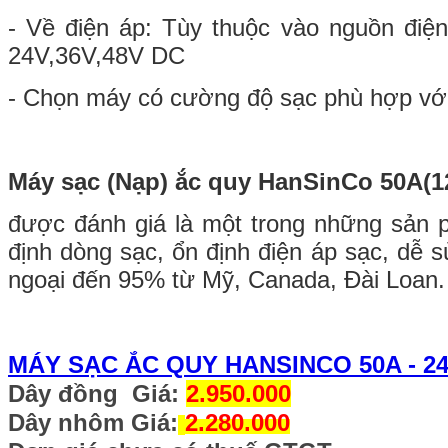
- Về điện áp: Tùy thuộc vào nguồn điện
24V,36V,48V DC
- Chọn máy có cường độ sạc phù hợp với
Máy sạc (Nạp) ắc quy HanSinCo 50A(1
được đánh giá là một trong những sản 
định dòng sạc, ổn định điện áp sạc, dễ s
ngoại đến 95% từ Mỹ, Canada, Đài Loan.
MÁY
SẠC ẮC QUY
HANSIN
CO
50A
- 2
Dây đồng
Giá:
2.950.000
Dây nhôm Giá:
2.280
.000