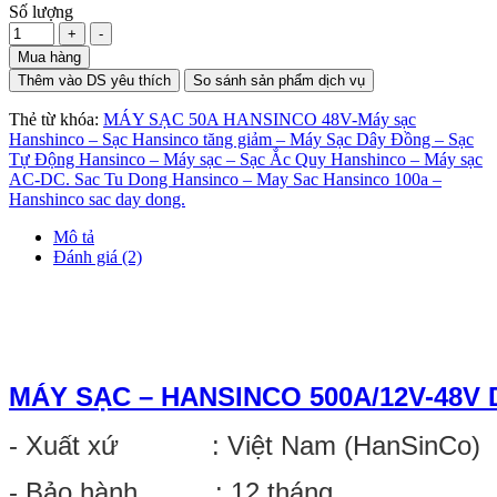
Số lượng
Mua hàng
Thêm vào DS yêu thích
So sánh sản phẩm dịch vụ
Thẻ từ khóa:
MÁY SẠC 50A HANSINCO 48V-Máy sạc
Hanshinco – Sạc Hansinco tăng giảm – Máy Sạc Dây Đồng – Sạc
Tự Động Hansinco – Máy sạc – Sạc Ắc Quy Hanshinco – Máy sạc
AC-DC. Sac Tu Dong Hansinco – May Sac Hansinco 100a –
Hanshinco sac day dong.
Mô tả
Đánh giá (2)
MÁY
SẠC – HANSIN
CO
500A/12V-48V 
- Xuất xứ : Việt Nam (HanSinCo)
- Bảo hành : 12 tháng