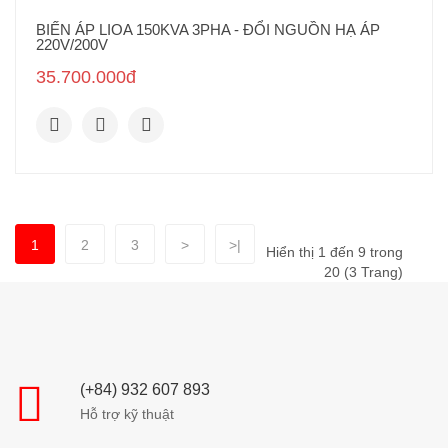
BIẾN ÁP LIOA 150KVA 3PHA - ĐỔI NGUỒN HẠ ÁP
220V/200V
35.700.000đ
1
2
3
>
>|
Hiển thị 1 đến 9 trong
20 (3 Trang)
(+84) 932 607 893
Hỗ trợ kỹ thuật