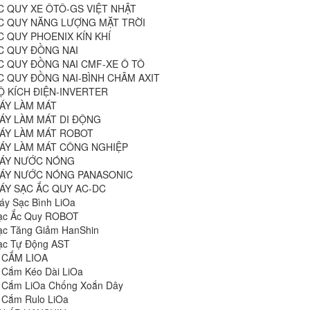
C QUY XE ÔTÔ-GS VIỆT NHẬT
C QUY NĂNG LƯỢNG MẶT TRỜI
C QUY PHOENIX KÍN KHÍ
C QUY ĐỒNG NAI
C QUY ĐỒNG NAI CMF-XE Ô TÔ
C QUY ĐỒNG NAI-BÌNH CHÂM AXIT
Ộ KÍCH ĐIỆN-INVERTER
ÁY LÀM MÁT
ÁY LÀM MÁT DI ĐỘNG
ÁY LÀM MÁT ROBOT
ÁY LÀM MÁT CÔNG NGHIỆP
ÁY NƯỚC NÓNG
ÁY NƯỚC NÓNG PANASONIC
ÁY SẠC ẮC QUY AC-DC
áy Sạc Bình LiOa
ạc Ắc Quy ROBOT
ạc Tăng Giảm HanShin
ạc Tự Động AST
 CẮM LIOA
 Cắm Kéo Dài LiOa
 Cắm LiOa Chống Xoắn Dây
 Cắm Rulo LiOa