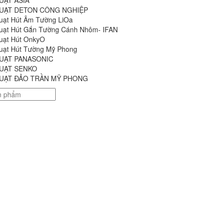
UẠT ASIA
UẠT DETON CÔNG NGHIỆP
uạt Hút Âm Tường LiOa
uạt Hút Gắn Tường Cánh Nhôm- IFAN
uạt Hút OnkyO
uạt Hút Tường Mỹ Phong
UẠT PANASONIC
UẠT SENKO
UẠT ĐẢO TRẦN MỸ PHONG