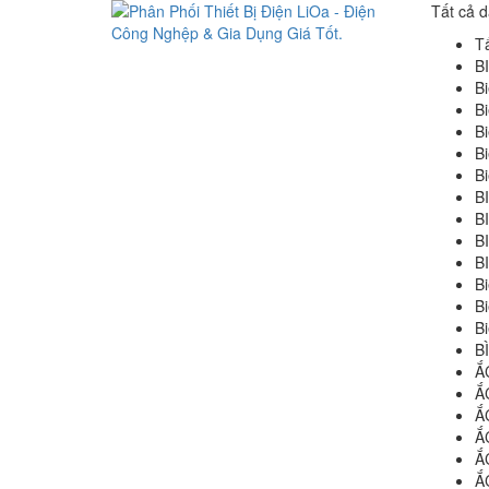
Tất cả 
T
B
B
B
B
B
B
B
B
B
B
B
B
B
B
Ắ
Ắ
Ắ
Ắ
Ắ
Ắ