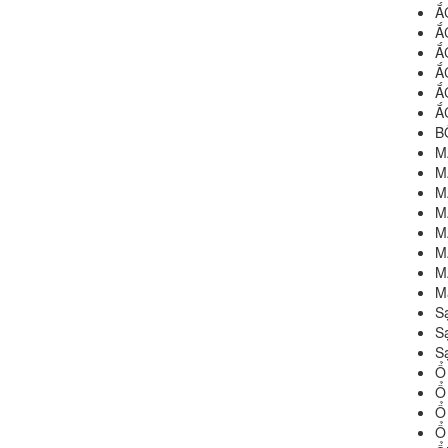
Ắ
Ắ
Ắ
Ắ
Ắ
Ắ
B
M
M
M
M
M
M
M
M
S
S
S
Ổ
Ổ
Ổ
Ổ