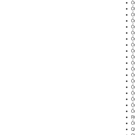
Ổ
Ổ
Ổ
Ổ
Ổ
Ổ
Ổ
Ổ
Ổ
Ổ
Ổ
Ổ
Ổ
Ổ
Ổ
Ổ
Ổ
Ổ
Ổ
R
Ổ
Q