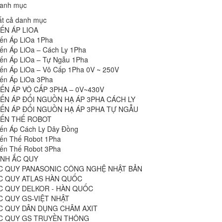
danh mục
ất cả danh mục
IẾN ÁP LIOA
iến Áp LiOa 1Pha
iến Áp LiOa – Cách Ly 1Pha
iến Áp LiOa – Tự Ngẫu 1Pha
iến Áp LiOa – Vô Cấp 1Pha 0V ~ 250V
iến Áp LiOa 3Pha
IẾN ÁP VÔ CẤP 3PHA – 0V~430V
IẾN ÁP ĐỔI NGUỒN HẠ ÁP 3PHA CÁCH LY
IẾN ÁP ĐỔI NGUỒN HẠ ÁP 3PHA TỰ NGẪU
IẾN THẾ ROBOT
iến Áp Cách Ly Dây Đồng
iến Thế Robot 1Pha
iến Thế Robot 3Pha
ÌNH ẮC QUY
C QUY PANASONIC CÔNG NGHỆ NHẬT BẢN
C QUY ATLAS HÀN QUỐC
C QUY DELKOR - HÀN QUỐC
C QUY GS-VIỆT NHẬT
C QUY DÂN DỤNG CHÂM AXIT
C QUY GS TRUYỀN THÔNG