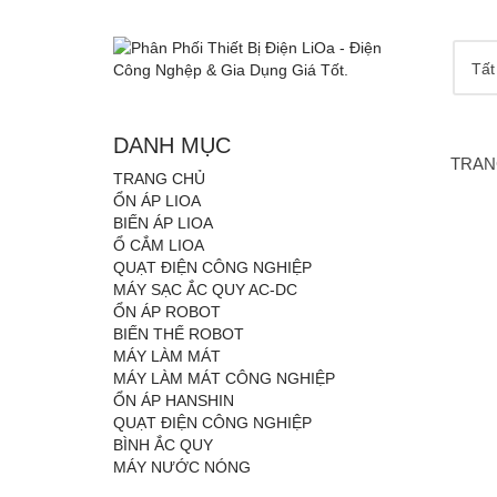
Tất
DANH MỤC
TRAN
TRANG CHỦ
ỔN ÁP LIOA
BIẾN ÁP LIOA
Ổ CẮM LIOA
QUẠT ĐIỆN CÔNG NGHIỆP
MÁY SẠC ẮC QUY AC-DC
ỔN ÁP ROBOT
BIẾN THẾ ROBOT
MÁY LÀM MÁT
MÁY LÀM MÁT CÔNG NGHIỆP
ỔN ÁP HANSHIN
QUẠT ĐIỆN CÔNG NGHIỆP
BÌNH ẮC QUY
MÁY NƯỚC NÓNG