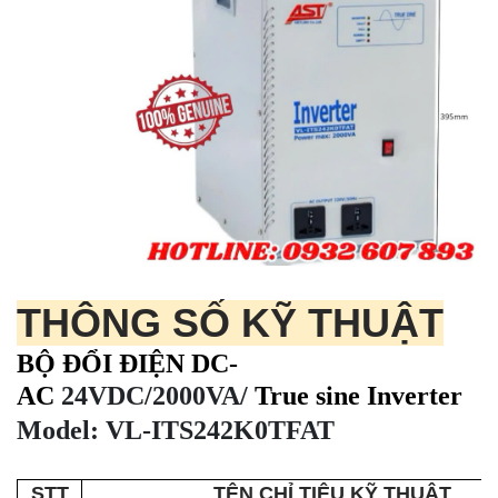
THÔNG SỐ KỸ THUẬT
BỘ ĐỔI ĐIỆN DC-
AC
24VDC/2000VA/
True sine
Inverter
Model: VL-ITS242K0TFAT
STT
TÊN CHỈ TIÊU KỸ THUẬT