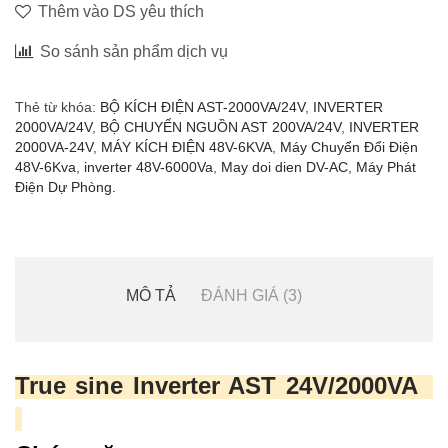
Thêm vào DS yêu thích
So sánh sản phẩm dịch vụ
Thẻ từ khóa:
BỘ KÍCH ĐIỆN AST-2000VA/24V
,
INVERTER
2000VA/24V
,
BỘ CHUYỂN NGUỒN AST 200VA/24V
,
INVERTER
2000VA-24V
,
MÁY KÍCH ĐIỆN 48V-6KVA
,
Máy Chuyển Đổi Điện
48V-6Kva
,
inverter 48V-6000Va
,
May doi dien DV-AC
,
Máy Phát
Điện Dự Phòng.
MÔ TẢ
ĐÁNH GIÁ (3)
True sine
Inverter AST
24V/2000VA