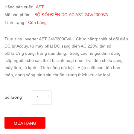
Hãng sản xuất:
AST
Mã sản phẩm:
BỘ ĐỔI ĐIỆN DC-AC AST 24V/2000VA
Tình trạng:
Còn hàng
True sine Inverter AST 24V/2000VA Chức năng: thiết bị đổi điện
DC từ Acquy, từ máy phát DC sang điện AC 220V, tần số
50Hz.Ứng dụng: trong dân dụng, trong các hộ gia đình dùng
cấp nguồn cho các thiết bị sinh hoạt như: Tivi, đèn chiếu sang,
máy tính, tủ lạnh…Tính năng nổi bật: Hiệu suất cao, tổn hao
thấp, dạng sóng hình sin chuẩn tương thích với các loại..
Số lượng
MUA HÀNG