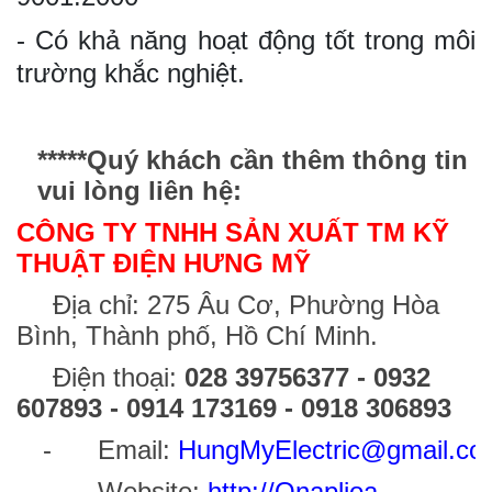
- Có khả năng hoạt động tốt trong môi
trường khắc nghiệt.
*****Quý khách cần thêm thông tin
vui lòng liên hệ:
CÔNG TY TNHH SẢN XUẤT TM KỸ
THUẬT ĐIỆN HƯNG MỸ
Địa chỉ: 275
Â
u Cơ, Phường Hòa
Bình, Thành phố, Hồ Chí Minh.
Điện thoại:
028 39756377 - 0932
607893
- 0914 173169 - 0918 306893
- Email:
HungMyElectric@gmail.co
- Website:
http://Onaplioa-